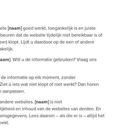
site
[naam]
goed werkt, toegankelijk is en juiste
euren dat de website tijdelijk niet bereikbaar is of
eer) klopt. Lijdt u daardoor op de een of andere
kelijk.
naam]
. Wilt u de informatie gebruiken? Vraag ons
 de informatie op elk moment, zonder
iet ú iets wat niet klopt of niet werkt? Dan horen
n aanpassen.
 andere websites.
[naam]
is niet
lijkheid en inhoud van de websites van derden. En
gegevens. Lees daarom – als die er is – altijd het
oekt.