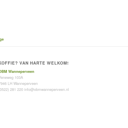
ge
KOFFIE? VAN HARTE WELKOM!
OBM Wanneperveen
Veneweg 103A
7946 LH Wanneperveen
(0522) 281 220
info@obmwanneperveen.nl