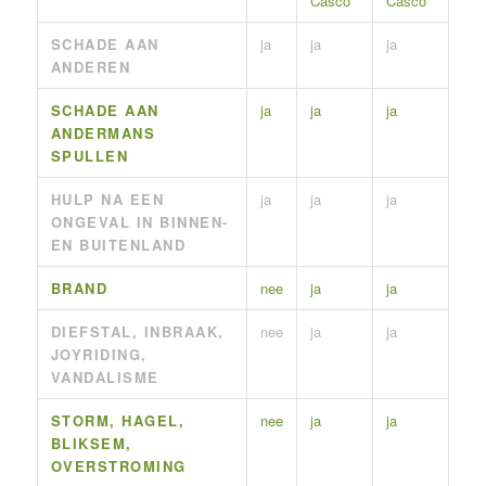
Casco
Casco
SCHADE AAN
ja
ja
ja
ANDEREN
SCHADE AAN
ja
ja
ja
ANDERMANS
SPULLEN
HULP NA EEN
ja
ja
ja
ONGEVAL IN BINNEN-
EN BUITENLAND
BRAND
nee
ja
ja
DIEFSTAL, INBRAAK,
nee
ja
ja
JOYRIDING,
VANDALISME
STORM, HAGEL,
nee
ja
ja
BLIKSEM,
OVERSTROMING