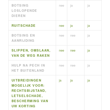
BOTSING
nee
ja
ja
LOSLOPENDE
DIEREN
RUITSCHADE
nee
ja
ja
BOTSING EN
nee
nee
ja
AANRIJDING
SLIPPEN, OMSLAAN,
nee
nee
ja
VAN DE WEG RAKEN
HULP NA PECH IN
nee
nee
ja
HET BUITENLAND
UITBREIDINGEN
ja
ja
ja
MOGELIJK VOOR:
RECHTSBIJSTAND,
LETSELSCHADE,
BESCHERMING VAN
UW KORTING