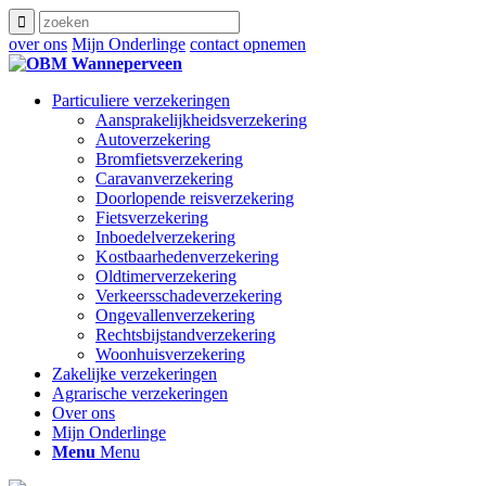
over ons
Mijn Onderlinge
contact opnemen
Particuliere verzekeringen
Aansprakelijkheidsverzekering
Autoverzekering
Bromfietsverzekering
Caravanverzekering
Doorlopende reisverzekering
Fietsverzekering
Inboedelverzekering
Kostbaarhedenverzekering
Oldtimerverzekering
Verkeersschadeverzekering
Ongevallenverzekering
Rechtsbijstandverzekering
Woonhuisverzekering
Zakelijke verzekeringen
Agrarische verzekeringen
Over ons
Mijn Onderlinge
Menu
Menu