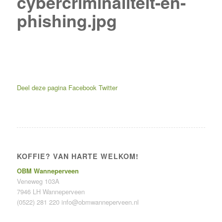
cybercriminaliteit-en-
phishing.jpg
Deel deze pagina
Facebook
Twitter
KOFFIE? VAN HARTE WELKOM!
OBM Wanneperveen
Veneweg 103A
7946 LH Wanneperveen
(0522) 281 220
info@obmwanneperveen.nl