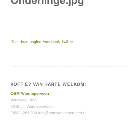
Deel deze pagina
Facebook
Twitter
KOFFIE? VAN HARTE WELKOM!
OBM Wanneperveen
Veneweg 103A
7946 LH Wanneperveen
(0522) 281 220
info@obmwanneperveen.nl