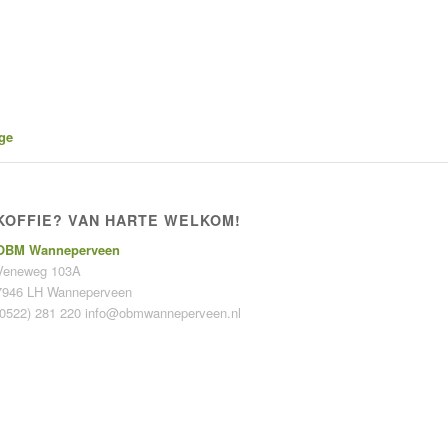
ge
KOFFIE? VAN HARTE WELKOM!
OBM Wanneperveen
Veneweg 103A
7946 LH Wanneperveen
(0522) 281 220
info@obmwanneperveen.nl