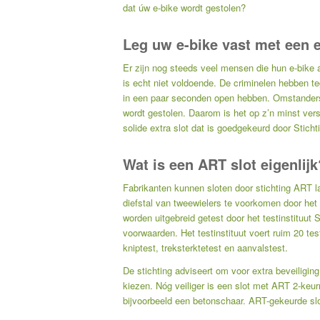
dat úw e-bike wordt gestolen?
Leg uw e-bike vast met een e
Er zijn nog steeds veel mensen die hun e-bike a
is echt niet voldoende. De criminelen hebben
in een paar seconden open hebben. Omstanders 
wordt gestolen. Daarom is het op z’n minst vers
solide extra slot dat is goedgekeurd door Stich
Wat is een ART slot eigenlijk
Fabrikanten kunnen sloten door stichting ART l
diefstal van tweewielers te voorkomen door het 
worden uitgebreid getest door het testinstituu
voorwaarden. Het testinstituut voert ruim 20 test
kniptest, treksterktetest en aanvalstest.
De stichting adviseert om voor extra beveiligi
kiezen. Nóg veiliger is een slot met ART 2-keur
bijvoorbeeld een betonschaar. ART-gekeurde slote