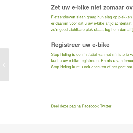
Zet uw e-bike niet zomaar ov
Fietsendieven slaan graag hun slag op plekke
er daarom voor dat u uw e-bike altijd achterlaat
zo’n goed zichtbare plek staat, leg hem dan alt
Registreer uw e-bike
Stop Heling is een initiatief van het ministerie 
Hoe nat worden úw
kunt u uw e-bike registreren. En als u van ieman
voeten bij een
Stop Heling kunt u ook checken of het gaat om 
overstroming? –
Nieuwsberichten
Onderli...
Deel deze pagina
Facebook
Twitter