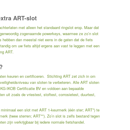
xtra ART-slot
chterlaten met alleen het standaard ringslot erop. Maar dat
 tegenwoordig zogenaamde powerkeys, waarmee ze zo’n slot
hebben dan meestal niet eens in de gaten dat de fiets
tandig om uw fiets altijd ergens aan vast te leggen met een
ting ART.
?
aten keuren en certificeren. Stichting ART zet zich in om
veiligheidsniveau van sloten te verbeteren. Alle ART sloten
t SKG-IKOB Certificatie BV en voldoen aan bepaalde
en uit zoals de vriestest, stoftest, corrosietest, duurtest,
ng minimaal een slot met ART 1-keurmerk (één ster; ART*) te
merk (twee sterren; ART**). Zo’n slot is zelfs bestand tegen
n zijn verkrijgbaar bij iedere normale fietshandel.