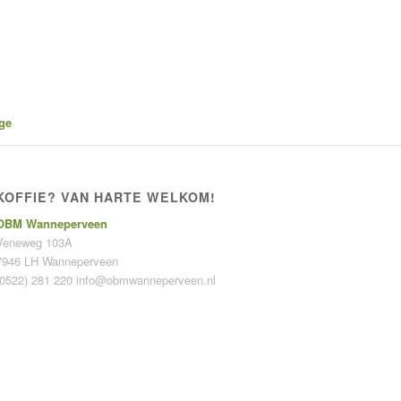
ge
KOFFIE? VAN HARTE WELKOM!
OBM Wanneperveen
Veneweg 103A
7946 LH Wanneperveen
(0522) 281 220
info@obmwanneperveen.nl