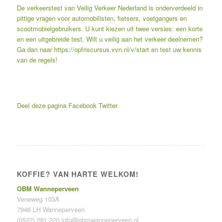
De verkeerstest van Veilig Verkeer Nederland is onderverdeeld in
pittige vragen voor automobilisten, fietsers, voetgangers en
scootmobielgebruikers. U kunt kiezen uit twee versies: een korte
en een uitgebreide test. Wilt u veilig aan het verkeer deelnemen?
Ga dan naar
https://opfriscursus.vvn.nl/v/start
en test uw kennis
van de regels!
Deel deze pagina
Facebook
Twitter
KOFFIE? VAN HARTE WELKOM!
OBM Wanneperveen
Veneweg 103A
7946 LH Wanneperveen
(0522) 281 220
info@obmwanneperveen.nl