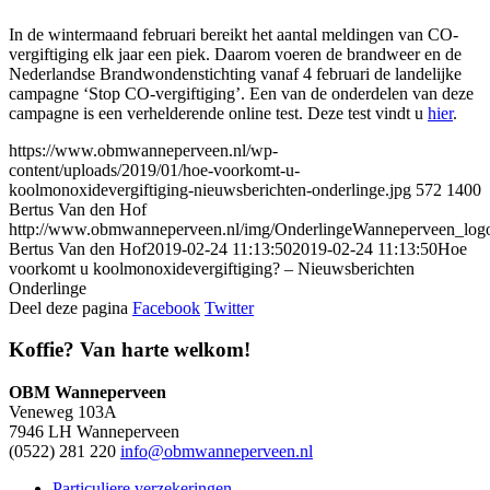
In de wintermaand februari bereikt het aantal meldingen van CO-
vergiftiging elk jaar een piek. Daarom voeren de brandweer en de
Nederlandse Brandwondenstichting vanaf 4 februari de landelijke
campagne ‘Stop CO-vergiftiging’. Een van de onderdelen van deze
campagne is een verhelderende online test. Deze test vindt u
hier
.
https://www.obmwanneperveen.nl/wp-
content/uploads/2019/01/hoe-voorkomt-u-
koolmonoxidevergiftiging-nieuwsberichten-onderlinge.jpg
572
1400
Bertus Van den Hof
http://www.obmwanneperveen.nl/img/OnderlingeWanneperveen_log
Bertus Van den Hof
2019-02-24 11:13:50
2019-02-24 11:13:50
Hoe
voorkomt u koolmonoxidevergiftiging? – Nieuwsberichten
Onderlinge
Deel deze pagina
Facebook
Twitter
Koffie? Van harte welkom!
OBM Wanneperveen
Veneweg 103A
7946 LH Wanneperveen
(0522) 281 220
info@obmwanneperveen.nl
Particuliere verzekeringen