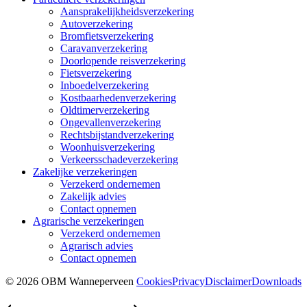
Aansprakelijkheidsverzekering
Autoverzekering
Bromfietsverzekering
Caravanverzekering
Doorlopende reisverzekering
Fietsverzekering
Inboedelverzekering
Kostbaarhedenverzekering
Oldtimerverzekering
Ongevallenverzekering
Rechtsbijstandverzekering
Woonhuisverzekering
Verkeersschadeverzekering
Zakelijke verzekeringen
Verzekerd ondernemen
Zakelijk advies
Contact opnemen
Agrarische verzekeringen
Verzekerd ondernemen
Agrarisch advies
Contact opnemen
© 2026 OBM Wanneperveen
Cookies
Privacy
Disclaimer
Downloads