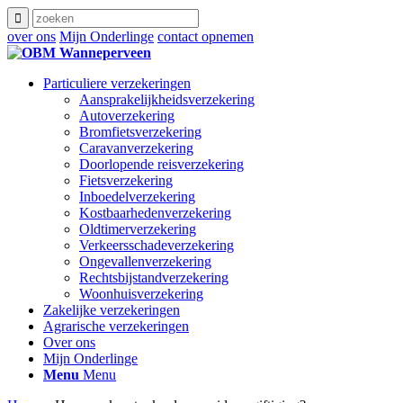
over ons
Mijn Onderlinge
contact opnemen
Particuliere verzekeringen
Aansprakelijkheidsverzekering
Autoverzekering
Bromfietsverzekering
Caravanverzekering
Doorlopende reisverzekering
Fietsverzekering
Inboedelverzekering
Kostbaarhedenverzekering
Oldtimerverzekering
Verkeersschadeverzekering
Ongevallenverzekering
Rechtsbijstandverzekering
Woonhuisverzekering
Zakelijke verzekeringen
Agrarische verzekeringen
Over ons
Mijn Onderlinge
Menu
Menu