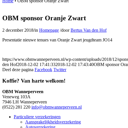
Home
•
OBM sponsor Oranje Zwart
OBM sponsor Oranje Zwart
2 december 2018
/
in
Homepage
/
door
Bertus Van den Hof
Presentatie nieuwe tenues van Oranje Zwart jeugdteam JO14
https://www.obmwanneperveen.nl/wp-content/uploads/2018/12/sponso
den Hof
2018-12-02 17:41:33
2018-12-02 17:43:40
OBM sponsor Oran
Deel deze pagina
Facebook
Twitter
Koffie? Van harte welkom!
OBM Wanneperveen
Veneweg 103A
7946 LH Wanneperveen
(0522) 281 220
info@obmwanneperveen.nl
Particuliere verzekeringen
Aansprakelijkheidsverzekering
Autoverzekering