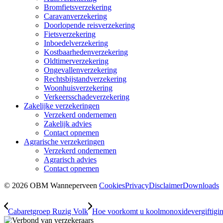
Bromfietsverzekering
Caravanverzekering
Doorlopende reisverzekering
Fietsverzekering
Inboedelverzekering
Kostbaarhedenverzekering
Oldtimerverzekering
Ongevallenverzekering
Rechtsbijstandverzekering
Woonhuisverzekering
Verkeersschadeverzekering
Zakelijke verzekeringen
Verzekerd ondernemen
Zakelijk advies
Contact opnemen
Agrarische verzekeringen
Verzekerd ondernemen
Agrarisch advies
Contact opnemen
© 2026 OBM Wanneperveen
Cookies
Privacy
Disclaimer
Downloads
Cabaretgroep Ruzig Volk
Hoe voorkomt u koolmonoxidevergiftigin