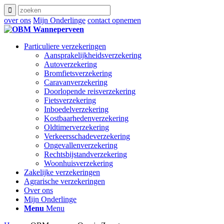
over ons
Mijn Onderlinge
contact opnemen
Particuliere verzekeringen
Aansprakelijkheidsverzekering
Autoverzekering
Bromfietsverzekering
Caravanverzekering
Doorlopende reisverzekering
Fietsverzekering
Inboedelverzekering
Kostbaarhedenverzekering
Oldtimerverzekering
Verkeersschadeverzekering
Ongevallenverzekering
Rechtsbijstandverzekering
Woonhuisverzekering
Zakelijke verzekeringen
Agrarische verzekeringen
Over ons
Mijn Onderlinge
Menu
Menu